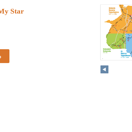
y Star
る