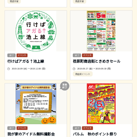
商連主催
商連主催
イベント
イベント
行けばアガる↑池上線
荏原町商店街ときめきセール
2019.10.09 (水) ～2019.12.08 (日)
2019.09.27 (金) ～2019.09.30 (月)
商店街イベント
イベント
イベント
我が家のアイドル無料撮影会
パルム 秋のポイント祭り