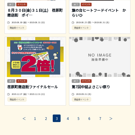
イベント
イベント
８月３０日(金)３１日(土) 荏原町
旗の台ヒートフードイベント か
商店街 ポイ
…
らいひ
2019.08.30 (金) ～2019.08.31 (土)
2019.08.25 (日) ～2019.08.31 (土)
商店街イベント
商店街イベント
イベント
イベント
荏原町商店街ファイナルセール
第7回中延よさこい祭り
2019.12.27 (金) ～2019.12.31 (火)
2019.09.21 (土)
商店街イベント
商店街イベント
＜
1
2
3
4
5
6
7
＞