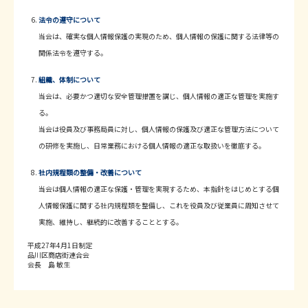
法令の遵守について
当会は、確実な個人情報保護の実現のため、個人情報の保護に関する法律等の
関係法令を遵守する。
組織、体制について
当会は、必要かつ適切な安全管理措置を講じ、個人情報の適正な管理を実施す
る。
当会は役員及び事務局員に対し、個人情報の保護及び適正な管理方法について
の研修を実施し、日常業務における個人情報の適正な取扱いを徹底する。
社内規程類の整備・改善について
当会は個人情報の適正な保護・管理を実現するため、本指針をはじめとする個
人情報保護に関する社内規程類を整備し、これを役員及び従業員に周知させて
実施、維持し、継続的に改善することとする。
平成27年4月1日制定
品川区商店街連合会
会長 島 敏生