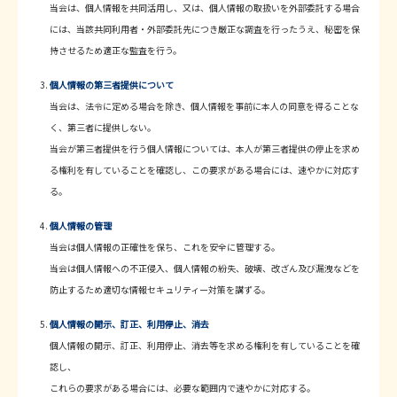
当会は、個人情報を共同活用し、又は、個人情報の取扱いを外部委託する場合
には、当該共同利用者・外部委託先につき厳正な調査を行ったうえ、秘密を保
持させるため適正な監査を行う。
個人情報の第三者提供について
当会は、法令に定める場合を除き、個人情報を事前に本人の同意を得ることな
く、第三者に提供しない。
当会が第三者提供を行う個人情報については、本人が第三者提供の停止を求め
る権利を有していることを確認し、この要求がある場合には、速やかに対応す
る。
個人情報の管理
当会は個人情報の正確性を保ち、これを安全に管理する。
当会は個人情報への不正侵入、個人情報の紛失、破壊、改ざん及び漏洩などを
防止するため適切な情報セキュリティー対策を講ずる。
個人情報の開示、訂正、利用停止、消去
個人情報の開示、訂正、利用停止、消去等を求める権利を有していることを確
認し、
これらの要求がある場合には、必要な範囲内で速やかに対応する。