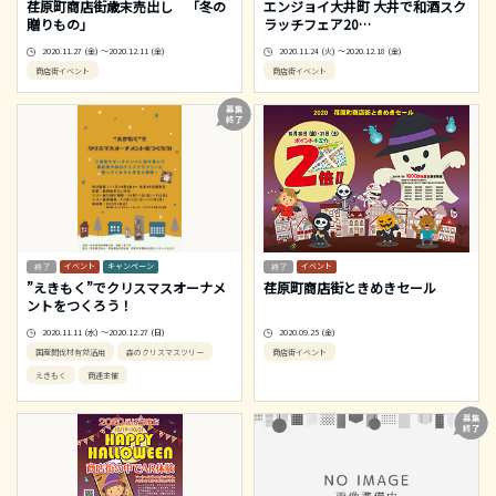
荏原町商店街歳末売出し 「冬の
エンジョイ大井町 大井で和酒スク
贈りもの」
ラッチフェア20
…
2020.11.27 (金) ～2020.12.11 (金)
2020.11.24 (火) ～2020.12.18 (金)
商店街イベント
商店街イベント
イベント
キャンペーン
イベント
”えきもく”でクリスマスオーナメ
荏原町商店街ときめきセール
ントをつくろう！
2020.11.11 (水) ～2020.12.27 (日)
2020.09.25 (金)
国産間伐材有効活用
森のクリスマスツリー
商店街イベント
えきもく
商連主催