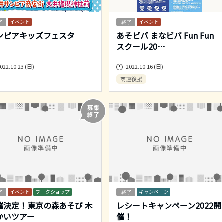
イベント
イベント
ンピアキッズフェスタ
あそビバ まなビバ Fun Fun
スクール20
…
022.10.23 (日)
2022.10.16 (日)
商連後援
イベント
ワークショップ
キャンペーン
催決定！東京の森あそび 木
レシートキャンペーン2022開
かいツアー
催！