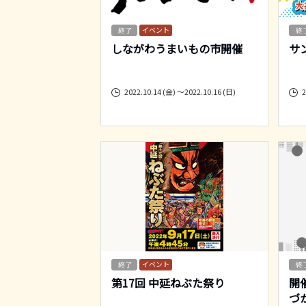
イベント
しながわうまいもの市開催
サ
2022.10.14 (金) ～2022.10.16 (日)
2
イベント
第17回 中延ねぶた祭り
開
づ