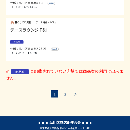
住所：品川区南大井4-4-5
TEL：03-6459-6405
暮らしのお買物
テニス用品・カフェ
テニスラウンジ T&i
住所：品川区東大井2-25-21
TEL：03-6794-4980
※
と記載されていない店舗では商品券の利用は出来ま
せん。
1
2
＞
品川区商店街連合会
東京都品川区西品川1-28-3 中小企業センター4Ｆ