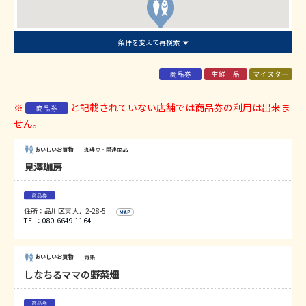
条件を変えて再検索
※
と記載されていない店舗では商品券の利用は出来ま
せん。
おいしいお買物
珈琲豆・関連商品
見澤珈房
住所：品川区東大井2-28-5
TEL：080-6649-1164
おいしいお買物
青果
しなちるママの野菜畑