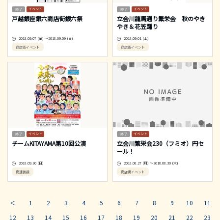
イベント
イベント
戸越銀座銀六商店街銀六祭
立会川龍馬通り繁栄会 秋のやき
やき＆花笠踊り
2018.09.07 (金) ～2018.09.09 (日)
2018.09.01 (土)
商店街イベント
商店街イベント
イベント
イベント
チームKITAYAMA第10回公演
立会川繁栄会230（フミオ）円セ
ール！
2018.09.30 (日)
2018.08.27 (月) ～2018.08.30 (木)
商連後援
商店街イベント
＜
1
2
3
4
5
6
7
8
9
10
11
12
13
14
15
16
17
18
19
20
21
22
23