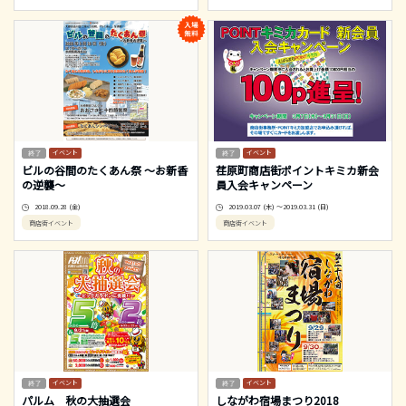
イベント
イベント
ビルの谷間のたくあん祭 ～お新香
荏原町商店街ポイントキミカ新会
の逆襲～
員入会キャンペーン
2018.09.28 (金)
2019.03.07 (木) ～2019.03.31 (日)
商店街イベント
商店街イベント
イベント
イベント
パルム 秋の大抽選会
しながわ宿場まつり2018