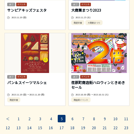
イベント
イベント
サンピアキッズフェスタ
大商業まつり2023
2023.11.19 (日)
2023.11.25 (土)
商連主催
大商業まつり
イベント
イベント
パン＆スイーツマルシェ
荏原町商店街ハロウィンときめき
セール
2023.11.19 (日) ～2023.11.20 (月)
2023.10.30 (月) ～2023.10.31 (火)
商連主催
商店街イベント
＜
1
2
3
4
5
6
7
8
9
10
11
12
13
14
15
16
17
18
19
20
21
22
23