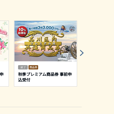
商品券
出版・発行物
申
秋季プレミアム商品券 事前申
戸越銀座周辺
込受付
なるマップ『M