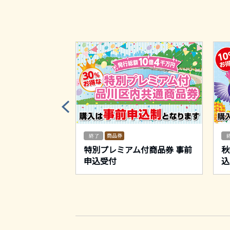
商品券
秋季プレミアム商
特別プレミアム付商品券 事前
秋
申込受付
込