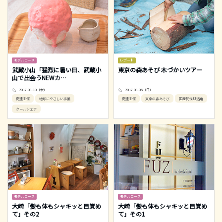
モデルコース
レポート
武蔵小山「猛烈に暑い日、武蔵小
東京の森あそび 木づかいツアー
山で出会うNEWカ
…
2017.08.10（木）
2017.08.06（日）
商連主催
地球にやさしい事業
商連主催
東京の森あそび
国産間伐材活用
クールシェア
モデルコース
モデルコース
大崎「髪も体もシャキッと目覚め
大崎「髪も体もシャキッと目覚め
て」その2
て」その1