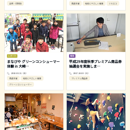
出版・印刷物
商連主催
地球にやさしい事業
ミセエコ
レポート
報告
まなびや グリーンコンシューマー
平成29年度秋季プレミアム商品券
体験 in 大崎
…
抽選会を実施しま
…
2018.03.31（土）
2017.10.03（火）
商連主催
地球にやさしい事業
プレミアム商品券
グリーンコンシューマー