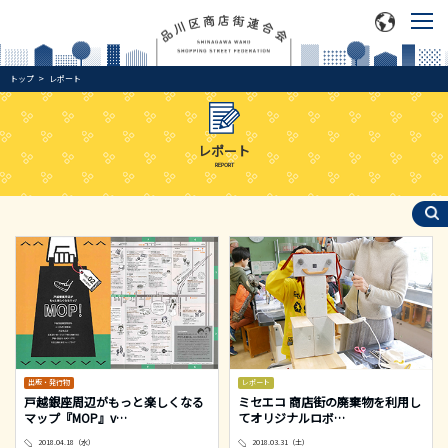
トップ
レポート
レポート
REPORT
出版・発行物
レポート
戸越銀座周辺がもっと楽しくなる
ミセエコ 商店街の廃棄物を利用し
マップ『MOP』v
…
てオリジナルロボ
…
2018.04.18（水）
2018.03.31（土）