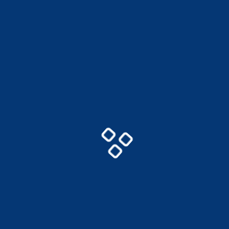
チラシPDF
武蔵小山商店街パルム秋の大抽選会ビックガラポンに挑戦 開催！
9/21（金）はポイント5倍、パルムカードご利用の方にはさらに5％キャッシュバ
ック
22(土)23(日)はポイント2倍
24（月・祝）にはサンバパレード
詳しくは
商店街のHP
よりご確認ください。
主催：武蔵小山商店街
イベント情報一覧へ