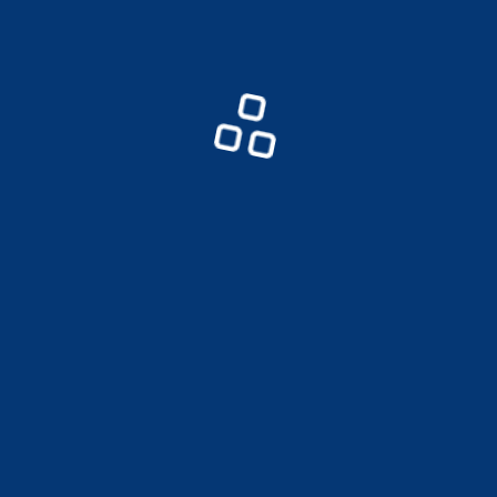
開催期間
2020年1月17日（金）～ 3月7日（土）＜参加費無料＞
開催場所
武蔵小山・戸越・中延エリア
冊子配布場所
nfo&cafe SQUARE・しながわ観光協会（しなかんPLAZA）・参加商店街・品
川区内東急線各駅 ほか
主催
品川区
運 営
一般社団法人しながわ観光協会
お問い合わせ
一般社団法人しながわ観光協会
03-5743-7642（しながわ観光協会 9:30～17:00 日・祝休）
しながわ観光協会WEBサイト