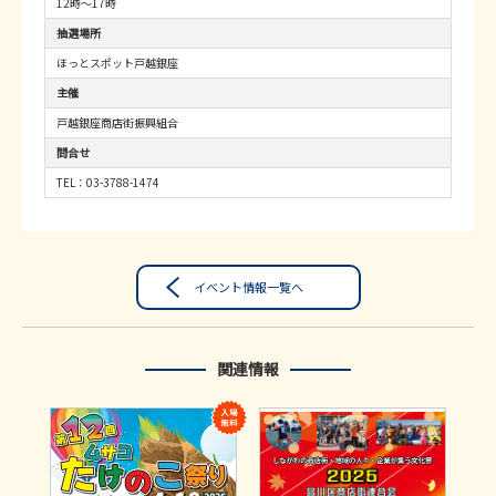
12時～17時
抽選場所
ほっとスポット戸越銀座
主催
戸越銀座商店街振興組合
問合せ
TEL：03-3788-1474
イベント情報一覧へ
関連情報