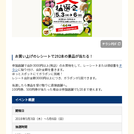
チラシPDF
お買い上げのレシートで292本の景品が当たる！
参加店舗で合計3000円以上(税込）のお買物をして、レーシートまたは領収書を
チ
ラシ
に貼り付け、合計金額を書きます。
ほっとスポットにてガラポンに挑戦！
レシート合計金額3000円以上につき、ガラポンが1回できます。
当選したら景品を受け取りに直接店舗へ。
100円券、500円券が当たった場合は参加店舗で5/20まで使えます。
イベント概要
開催日
2018年5月3日（木）～5月6日（日）
抽選時間