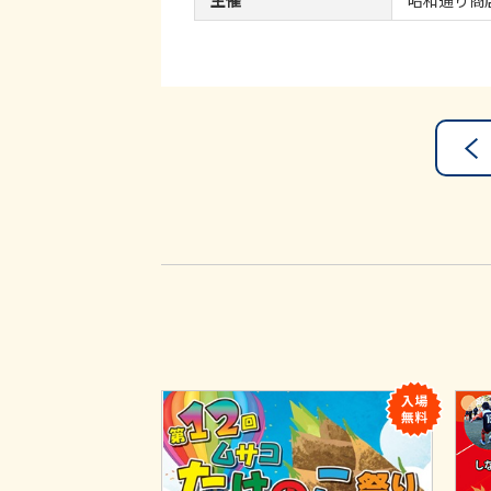
主催
昭和通り商