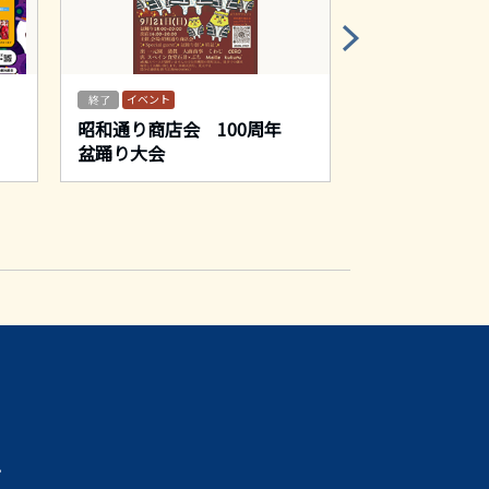
イベント
イベント
昭和通り商店会 100周年
第71回大井ど
盆踊り大会
プ