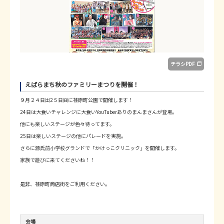
チラシPDF
えばらまち秋のファミリーまつりを開催！
９月２４日㈯2５日㈰に荏原町公園で開催します！
24日は大食いチャレンジに大食いYouTuberありのまんまさんが登場。
他にも楽しいステージが色々待ってます。
25日は楽しいステージの他にパレードを実施。
さらに源氏前小学校グランドで「かけっこクリニック」を開催します。
家族で遊びに来てくださいね！！
是非、荏原町商店街をご利用ください。
会場