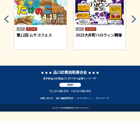
イベント
イベント
テ
第12回 ムサコフェス
2025大井町ハロウィン開催
昭
盆
品川区商店街連合会
東京都品川区西品川1-28-3 中小企業センター4Ｆ
MAP
TEL:03-5498-5931 FAX:03-5498-5933
お問い合わせ
個人情報保護方針
サイトポリシー
サイトマップ
Copyright © 品川区商店街連合会 All Rights Reserved