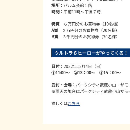
場所：
パルム会館１階
時間：
午前11時～午後７時
特賞
６万円分のお買物券（10名様）
A賞
２万円分のお買物券（20名様）
B賞
３千円分のお買物券（30名様）
ウルトラ６ヒーローがやってくる！
日付：
2022年12月4日（日）
①11:00～ ②13：00～ ③15：00～
受付・会場：
パークシティ武蔵小山 ザモ
※雨天の場合はパークシティ武蔵小山ザモ
詳しくは
こちら