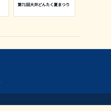
年
第71回大井どんたく夏まつり
第11回 ムサ
プ