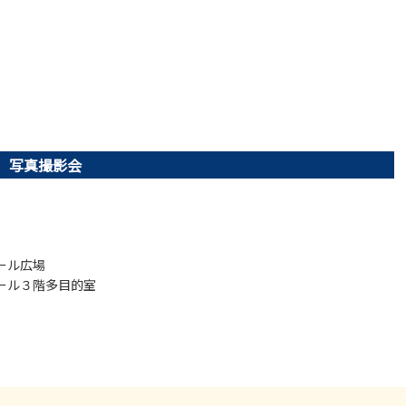
 写真撮影会
ール広場
ール３階多目的室