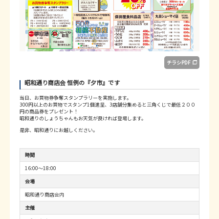
チラシPDF
昭和通り商店会 恒例の『夕市』です
当日、お買物券争奪スタンプラリーを実施します。
300円以上のお買物でスタンプ1個進呈、3店舗分集めると三角くじで最低２００
円の商品券をプレゼント！
昭和通りのしょうちゃんもお天気が良ければ登場します。
是非、昭和通りにお越しください。
時間
16:00～18:00
会場
昭和通り商店会内
主催