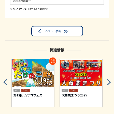
昭和通り商店会
※７月の夕市は第1土曜日の７日開催です。
イベント情報一覧へ
関連情報
イベント
イベント
テ
第12回 ムサコフェス
大商業まつり2025
2