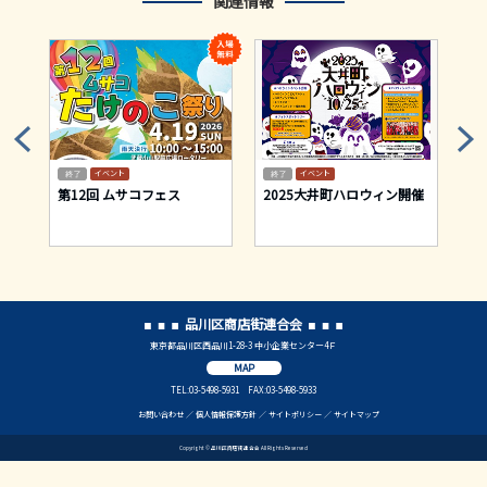
関連情報
イベント
イベント
テ
第12回 ムサコフェス
2025大井町ハロウィン開催
昭
盆
品川区商店街連合会
東京都品川区西品川1-28-3 中小企業センター4Ｆ
MAP
TEL:03-5498-5931 FAX:03-5498-5933
お問い合わせ
個人情報保護方針
サイトポリシー
サイトマップ
Copyright © 品川区商店街連合会 All Rights Reserved