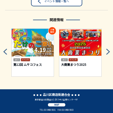
イベント情報一覧へ
関連情報
イベント
イベント
テ
第12回 ムサコフェス
大商業まつり2025
2
品川区商店街連合会
東京都品川区西品川1-28-3 中小企業センター4Ｆ
MAP
TEL:03-5498-5931 FAX:03-5498-5933