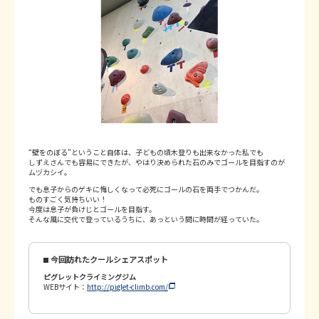
“壁をのぼる”ということ自体は、子どもの頃木登りも出来なかった私でも
しずえさんでも容易にできたが、やはり決められた石のみでゴールを目指すのが
ムヅカシイ。
でも息子からのゲキに悔しくなって必死にゴールの石を両手でつかんだ。
ものすごく気持ちいい！
今度は息子が負けじとゴールを目指す。
そんな風に交代で登っているうちに、あっという間に時間が経っていた。
今回訪れたクールシェアスポット
ピグレットクライミングジム
WEBサイト：
http://piglet-climb.com/