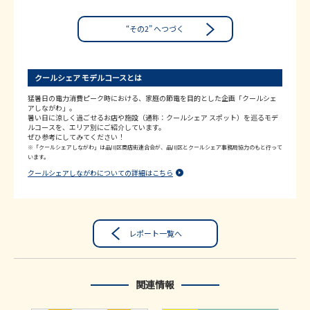
“その2” へつづく
クールシェア モデルコースとは
猛暑日の電力消費ピーク時における、家庭の節電を目的とした企画「クールシェ
アしながわ」。
暑い日に涼しく過ごせるお店や施設（通称：クールシェア スポット）を巡るモデ
ルコースを、エリア別にご紹介しています。
ぜひ参考にしてみてください！
※「クールシェアしながわ」は品川区商店街連合会が、品川区とクールシェア事務局協力のもと行って
います。
クールシェアしながわについての詳細はこちら
レポート一覧へ
関連情報