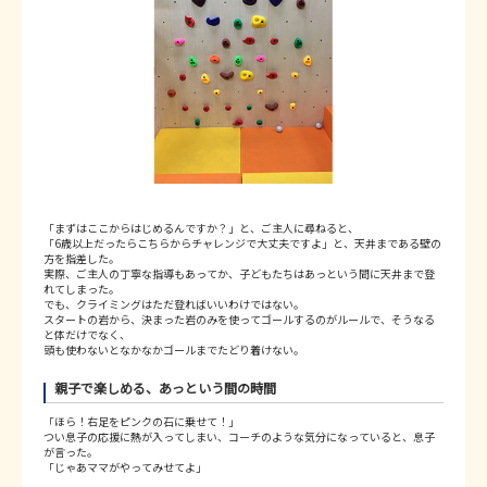
「まずはここからはじめるんですか？」と、ご主人に尋ねると、
「6歳以上だったらこちらからチャレンジで大丈夫ですよ」と、天井まである壁の
方を指差した。
実際、ご主人の丁寧な指導もあってか、子どもたちはあっという間に天井まで登
れてしまった。
でも、クライミングはただ登ればいいわけではない。
スタートの岩から、決まった岩のみを使ってゴールするのがルールで、そうなる
と体だけでなく、
頭も使わないとなかなかゴールまでたどり着けない。
親子で楽しめる、あっという間の時間
「ほら！右足をピンクの石に乗せて！」
つい息子の応援に熱が入ってしまい、コーチのような気分になっていると、息子
が言った。
「じゃあママがやってみせてよ」