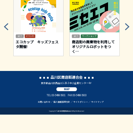
イベント
ワークショップ
て
エコカップ キッズフェス
商店街の廃棄物を利用して
ク
タ開催!
オリジナルロボットをつ
ン
く
…
品川区商店街連合会
東京都品川区西品川1-28-3 中小企業センター4Ｆ
MAP
TEL:03-5498-5931 FAX:03-5498-5933
お問い合わせ
個人情報保護方針
サイトポリシー
サイトマップ
Copyright © 品川区商店街連合会 All Rights Reserved