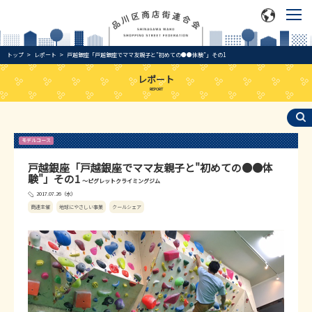
トップ
レポート
戸越銀座「戸越銀座でママ友親子と”初めての●●体験”」その1
レポート
REPORT
モデルコース
戸越銀座「戸越銀座でママ友親子と"初めての●●体
験"」その1
～ピグレットクライミングジム
2017.07.26（水）
商連主催
地球にやさしい事業
クールシェア