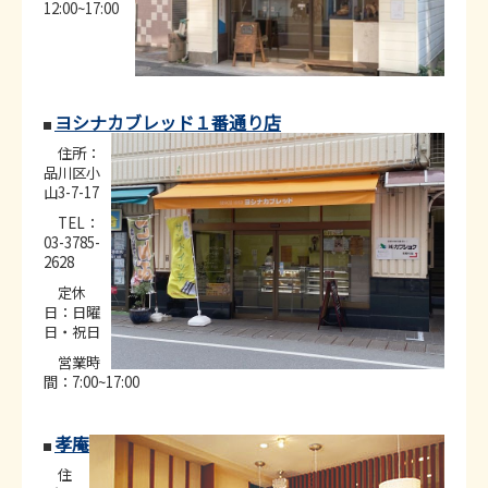
12:00~17:00
ヨシナカブレッド１番通り店
住所：
品川区小
山3-7-17
TEL：
03-3785-
2628
定休
日：日曜
日・祝日
営業時
間：7:00~17:00
孝庵
住