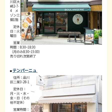
川区大
崎2-7-
4 メ
ゾン三
鋼1階
定休
日：火
曜日
営業
時間：8:30~18:30
（月のみ8:30~15:00）
売り切れ次第終了
テンパーニュ
NEW
住所：品川
区二葉3-28-1
定休日：
月・火・水・
金・日（その
他不定休）
営業時間：