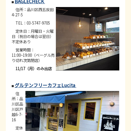
BAGLECHECK
住所：品川区西五反田
4-27-5
TEL：03-5747-9705
定休日：月曜日・火曜
日（祝日の場合は翌日）
不定休あり
営業時間：
11:00~19:00（ベーグル売
り切れ次第閉店）
11/17（月）のみ出店
グルテンフリーカフェLucita
NEW
住
所：品
川区品
川区戸
越6-7-
16
定休