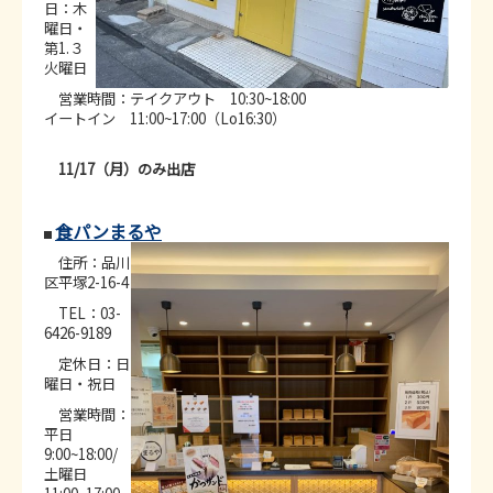
日：木
曜日・
第1.３
火曜日
営業時間：テイクアウト 10:30~18:00
イートイン 11:00~17:00（Lo16:30）
11/17（月）のみ出店
食パンまるや
住所：品川
区平塚2-16-4
TEL：03-
6426-9189
定休日：日
曜日・祝日
営業時間：
平日
9:00~18:00/
土曜日