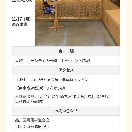
11:00~17:00
11/17（月）
のみ出店
会 場
大崎ニューシティ５号館 １Fイベント広場
アクセス
【JR】 山手線・埼京線・湘南新宿ライン
【東京高速鉄道】りんかい線
大崎駅より徒歩１分（北口改札を出て右、東口よりO分
歩道橋より直結）
お問い合わせ
品川区商店街連合会
TEL：03-5498-5931